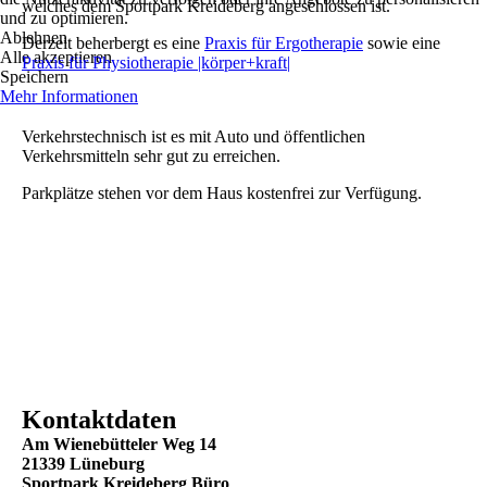
welches dem Sportpark Kreideberg angeschlossen ist.
und zu optimieren.
Ablehnen
Derzeit beherbergt es eine
Praxis für Ergotherapie
sowie eine
Alle akzeptieren
Praxis für Physiotherapie |körper+kraft|
Speichern
Mehr Informationen
Verkehrstechnisch ist es mit Auto und öffentlichen
Verkehrsmitteln sehr gut zu erreichen.
Parkplätze stehen vor dem Haus kostenfrei zur Verfügung.
Kontaktdaten
Am Wienebütteler Weg 14
21339 Lüneburg
Sportpark Kreideberg Büro