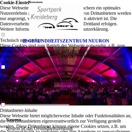
Cookie-Einstellungen
Diese Webseite verwendet Cookies, um Besuchern ein optimales
Nutzererlebnis zu bieten. Bestimmte Inhalte von Drittanbietern werden
nur angezeigt, wenn die entsprechende Option aktiviert ist. Die
Datenverarbeitung kann dann auch in einem Drittland erfolgen.
Weitere Informationen hierzu in der Datenschutzerklärung.
Technisch notwendige
GESUNDHEITSZENTRUM NEURON
Diese Cookies sind zum Betrieb der Webseite notwendig, z.B. zum
Schutz vor Hackerangriffen und zur Gewährleistung eines
konsistenten und der Nachfrage angepassten Erscheinungsbilds der
.
Seite.
Analytische
Diese Cookies werden verwendet, um das Nutzererlebnis weiter zu
optimieren. Hierunter fallen auch Statistiken, die dem
.
Webseitenbetreiber von Drittanbietern zur Verfügung gestellt werden,
sowie die Ausspielung von personalisierter Werbung durch die
Nachverfolgung der Nutzeraktivität über verschiedene Webseiten.
Drittanbieter-Inhalte
Diese Webseite bietet möglicherweise Inhalte oder Funktionalitäten an,
Neuron
die von Drittanbietern eigenverantwortlich zur Verfügung gestellt
werden. Diese Drittanbieter können eigene Cookies setzen, z.B. um
Neuron ist das Gesundheitszentrum,
die Nutzeraktivität zu verfolgen oder ihre Angebote zu personalisieren