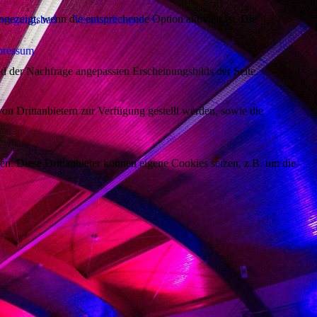
ezeigt, wenn die entsprechende Option aktiviert ist. Die
wegungsbad
Veranstaltungen
pressum
d der Nachfrage angepassten Erscheinungsbilds der Seite.
on Drittanbietern zur Verfügung gestellt werden, sowie die
den. Diese Drittanbieter können eigene Cookies setzen, z.B. um die