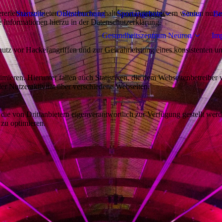
lebnis zu bieten. Bestimmte Inhalte von Drittanbietern werden nur ang
Startseite
Onlinebuchung
Sportangebote
Sauna
Be
e Informationen hierzu in der Datenschutzerklärung.
Gesundheitszentrum Neuron
Im
utz vor Hackerangriffen und zur Gewährleistung eines konsistenten un
ieren. Hierunter fallen auch Statistiken, die dem Webseitenbetreiber v
r Nutzeraktivität über verschiedene Webseiten.
 die von Drittanbietern eigenverantwortlich zur Verfügung gestellt wer
 zu optimieren.