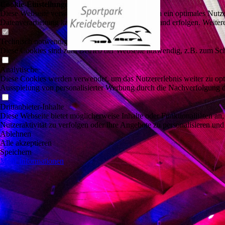
Cookie-Einstellungen
Diese Webseite verwendet Cookies, um Besuchern ein optimales Nutzerer
Datenverarbeitung kann dann auch in einem Drittland erfolgen. Weiter
Technisch notwendige
Diese Cookies sind zum Betrieb der Webseite notwendig, z.B. zum Sch
Analytische
Diese Cookies werden verwendet, um das Nutzererlebnis weiter zu optim
Ausspielung von personalisierter Werbung durch die Nachverfolgung de
Drittanbieter-Inhalte
Diese Webseite bietet möglicherweise Inhalte oder Funktionalitäten an,
Nutzeraktivität zu verfolgen oder ihre Angebote zu personalisieren und
Ablehnen
Alle akzeptieren
Speichern
Mehr Informationen