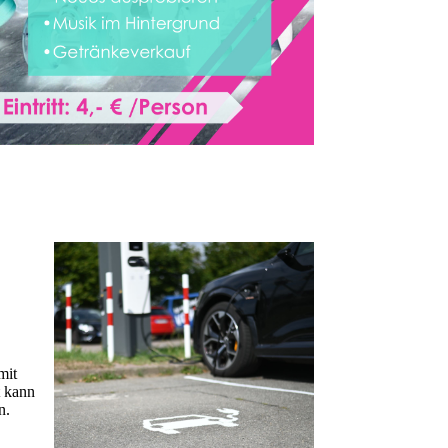
mit
t kann
n.